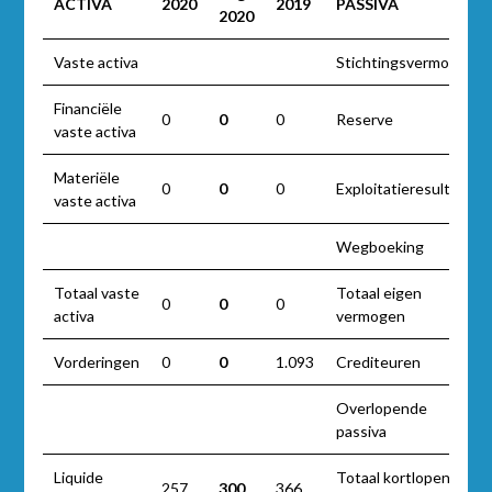
ACTIVA
2020
2019
PASSIVA
2020
Vaste activa
Stichtingsvermogen
Financiële
0
0
0
Reserve
vaste activa
Materiële
0
0
0
Exploitatieresultaat
vaste activa
Wegboeking
Totaal vaste
Totaal eigen
0
0
0
activa
vermogen
Vorderingen
0
0
1.093
Crediteuren
Overlopende
passiva
Liquide
Totaal kortlopende
257
300
366