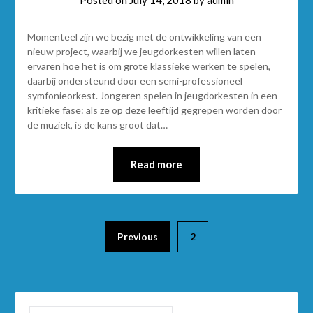
Posted on
July 14, 2018
by
admin
Momenteel zijn we bezig met de ontwikkeling van een
nieuw project, waarbij we jeugdorkesten willen laten
ervaren hoe het is om grote klassieke werken te spelen,
daarbij ondersteund door een semi-professioneel
symfonieorkest. Jongeren spelen in jeugdorkesten in een
kritieke fase: als ze op deze leeftijd gegrepen worden door
de muziek, is de kans groot dat…
Read more
Previous
2