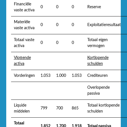
Financiële
0
0
0
Reserve
vaste activa
Materiële
0
0
0
Exploitatieresultaat
vaste activa
Totaal vaste
Totaal eigen
0
0
0
activa
vermogen
Vlottende
Kortlopende
activa
schulden
Vorderingen
1.053
1.000
1.053
Crediteuren
Overlopende
passiva
Liquide
Totaal kortlopende
799
700
865
middelen
schulden
Totaal
1.852
1.700
1.918
Totaal passiva