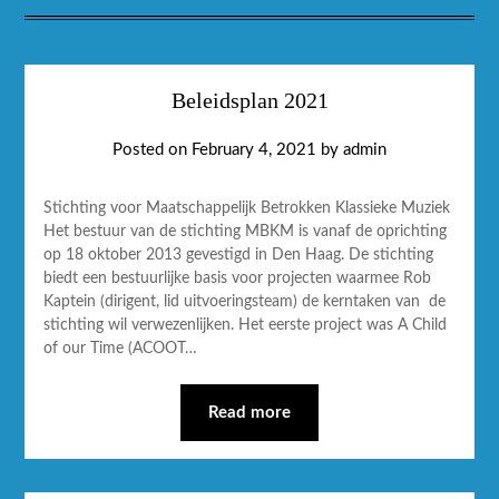
Beleidsplan 2021
Posted on
February 4, 2021
by
admin
Stichting voor Maatschappelijk Betrokken Klassieke Muziek
Het bestuur van de stichting MBKM is vanaf de oprichting
op 18 oktober 2013 gevestigd in Den Haag. De stichting
biedt een bestuurlijke basis voor projecten waarmee Rob
Kaptein (dirigent, lid uitvoeringsteam) de kerntaken van de
stichting wil verwezenlijken. Het eerste project was A Child
of our Time (ACOOT…
Read more